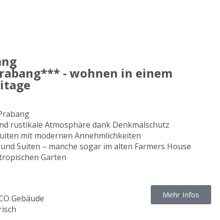
ang
rabang*** - wohnen in einem
itage
 Prabang
nd rustikale Atmosphäre dank Denkmalschutz
uiten mit modernen Annehmlichkeiten
und Suiten – manche sogar im alten Farmers House
tropischen Garten
Mehr Infos
SCO Gebäude
risch