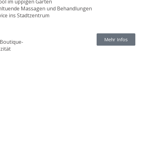
ol im üppigen Garten
hltuende Massagen und Behandlungen
vice ins Stadtzentrum
Mehr Infos
 Boutique-
zität