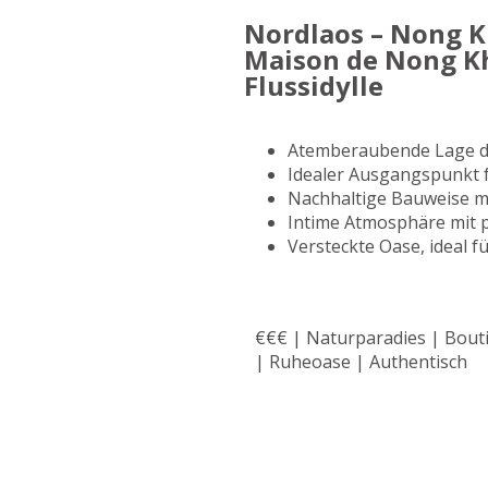
Nordlaos – Nong 
Maison de Nong Kh
Flussidylle
Atemberaubende Lage d
Idealer Ausgangspunkt
Nachhaltige Bauweise mi
Intime Atmosphäre mit p
Versteckte Oase, ideal f
€€€ | Naturparadies | Bou
| Ruheoase | Authentisch