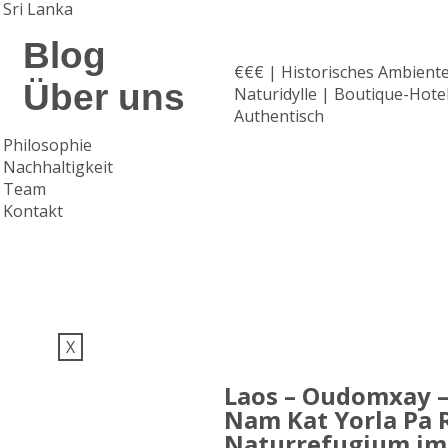
Sri Lanka
Blog
€€€ | Historisches Ambiente
Über uns
Naturidylle | Boutique-Hotel
Authentisch
Philosophie
Nachhaltigkeit
Team
Kontakt
X
Laos – Oudomxay 
Nam Kat Yorla Pa R
Naturrefugium i