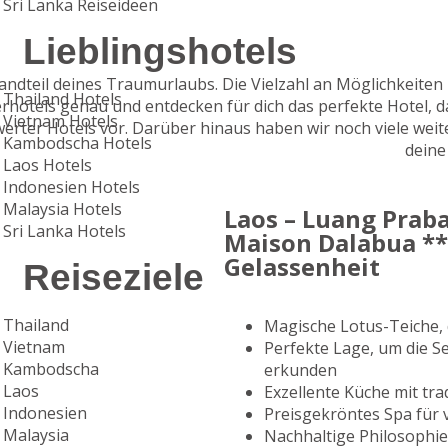
Sri Lanka Reiseideen
Lieblingshotels
standteil deines Traumurlaubs. Die Vielzahl an Möglichkeite
Thailand Hotels
hotels genau und entdecken für dich das perfekte Hotel, das
Vietnam Hotels
erter Hotels vor. Darüber hinaus haben wir noch viele weit
Kambodscha Hotels
deine
Laos Hotels
Indonesien Hotels
Malaysia Hotels
Laos – Luang Prab
Sri Lanka Hotels
Maison Dalabua ***
Gelassenheit
Reiseziele
Thailand
Magische Lotus-Teiche,
Vietnam
Perfekte Lage, um die 
Kambodscha
erkunden
Laos
Exzellente Küche mit tra
Indonesien
Preisgekröntes Spa fü
Malaysia
Nachhaltige Philosophi