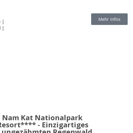
Mehr Infos
 |
 |
– Nam Kat Nationalpark
esort**** - Einzigartiges
m ungezähmten Regenwald