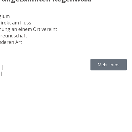
ugium
irekt am Fluss
ung an einem Ort vereint
freundschaft
deren Art
Mehr Infos
 |
 |