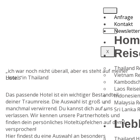
Anfrage
Kontakt
Newslette
Hom
Reis
X
Thailand R
„ich war noch nicht überall, aber es steht auf meiner
Vietnam Re
Hotels in Thailand
Liste…“
Kambodsch
Laos Reise
Das passende Hotel ist ein wichtiger Bestandteil
Indonesien
deiner Traumreise. Die Auswahl ist groß und
Malaysia R
manchmal verwirrend. Du kannst dich auf uns
Sri Lanka 
verlassen. Wir kennen unsere Partnerhotels und
Lieb
finden dein persönliches Hoteltüpfelchen auf dem I –
versprochen!
Hier findest du eine Auswahl an besonders
Thailand H