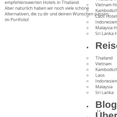
empfehlenswerten Hotels in Thailand.
Vietnam Ho
Aber natürlich haben wir noch viele schöne
Kambodsch
Alternativen, die zu dir und deinen Wünschen passen,
Laos Hotel
im Portfolio!
Indonesien
Malaysia H
Sri Lanka 
Reis
Thailand
Vietnam
Kambodsc
Laos
Indonesie
Malaysia
Sri Lanka
Blo
Übe