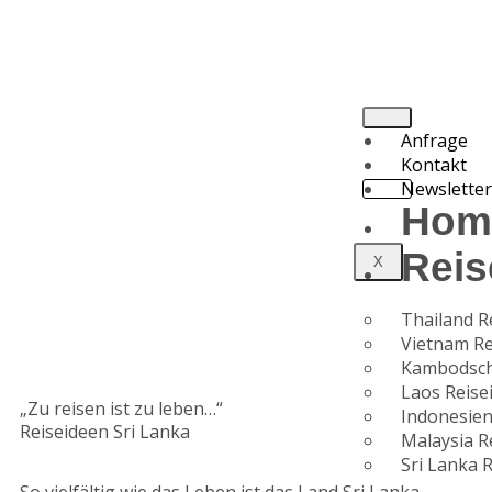
Anfrage
Kontakt
Newslette
Hom
Reis
X
Thailand R
Vietnam Re
Kambodsch
Laos Reise
„Zu reisen ist zu leben…“
Indonesien
Reiseideen Sri Lanka
Malaysia R
Sri Lanka 