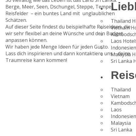
So vielfältig wie das Leben ist das Land Sri Lanka.
Lieb
Berge, Meer, Seen, Dschungel, Steppe, Tempel,
Reisfelder – ein buntes Land mit unglaublichen
Schätzen.
Thailand H
Auf dieser Seite findest du beispielhafte Reiseideen, die
Vietnam Ho
wir sehr flexibel an deine Wünsche und dein Budget
Kambodsch
anpassen können.
Laos Hotel
Wir haben jede Menge Ideen für jeden Gusto.
Indonesien
Lass dich inspirieren und dann kontaktiere uns – deine
Malaysia H
Traumreise kann kommen!
Sri Lanka 
Reis
Thailand
Vietnam
Kambodsc
Laos
Indonesie
Malaysia
Sri Lanka