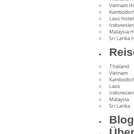
m
Vietnam Ho
Kambodsch
b
Laos Hotel
Indonesien
o
Malaysia H
Sri Lanka 
o
Reis
T
r
Thailand
Vietnam
a
Kambodsc
Laos
v
Indonesie
Malaysia
el
Sri Lanka
N
Blo
e
Übe