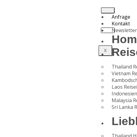
Anfrage
Kontakt
Newslette
Hom
Reis
X
Thailand R
Vietnam Re
Kambodsch
Laos Reise
Indonesien
Malaysia R
Sri Lanka 
B
Lieb
a
Thailand H