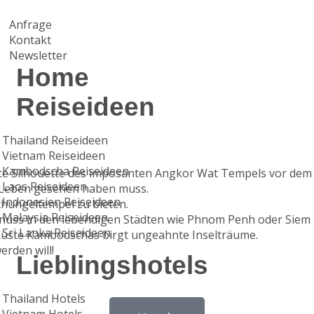
Anfrage
Kontakt
Newsletter
Home
Reiseideen
Thailand Reiseideen
Vietnam Reiseideen
Kambodscha Reiseideen
te Silhouette des imposanten Angkor Wat Tempels vor dem
Laos Reiseideen
im Leben gesehen haben muss.
Indonesien Reiseideen
hungeltempel zu bieten.
Malaysia Reiseideen
nuss in den lebendigen Städten wie Phnom Penh oder Siem
Sri Lanka Reiseideen
Küste Kambodschas birgt ungeahnte Inselträume.
erden will!
Lieblingshotels
Thailand Hotels