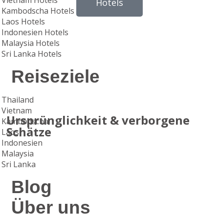
Vietnam Hotels
Hotels
Kambodscha Hotels
Laos Hotels
Indonesien Hotels
Malaysia Hotels
Sri Lanka Hotels
Reiseziele
Thailand
Vietnam
Ursprünglichkeit & verborgene
Kambodscha
Schätze
Laos
Indonesien
Malaysia
Sri Lanka
Blog
Über uns