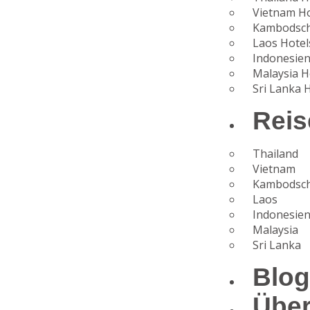
Vietnam Ho
Kambodsch
Laos Hotel
Indonesien
Malaysia H
Sri Lanka 
Reis
Thailand
Vietnam
Kambodsc
Laos
Indonesie
Malaysia
Sri Lanka
Blo
Übe