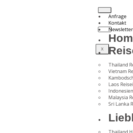
Anfrage
Kontakt
Newslette
Hom
Reis
X
Thailand R
Vietnam Re
Kambodsch
Laos Reise
Indonesien
Malaysia R
Sri Lanka 
Lieb
Thailand H