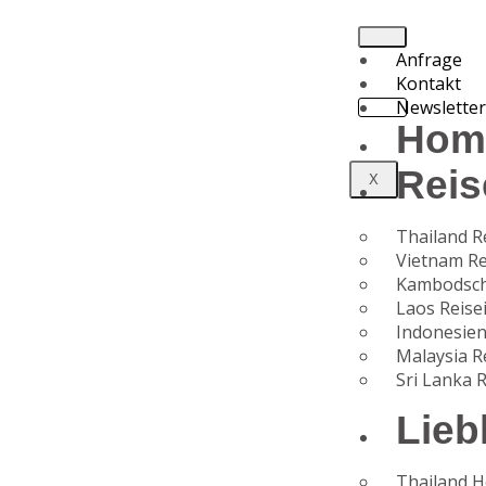
Anfrage
Kontakt
Newslette
Hom
Reis
X
Thailand R
Vietnam Re
Kambodsch
Laos Reise
Indonesien
Malaysia R
Sri Lanka 
Lieb
Thailand H