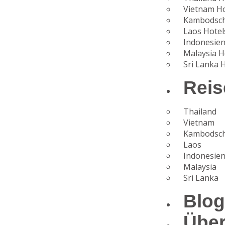
Vietnam Ho
Kambodsch
Laos Hotel
Indonesien
Malaysia H
Sri Lanka 
Reis
Thailand
Vietnam
Kambodsc
Laos
Indonesie
Malaysia
Sri Lanka
Blo
Übe