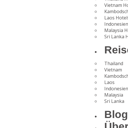
Vietnam Ho
Kambodsch
Laos Hotel
Indonesien
Malaysia H
Sri Lanka 
Reis
Thailand
Vietnam
Kambodsc
Laos
Indonesie
Malaysia
Sri Lanka
Blo
Übe