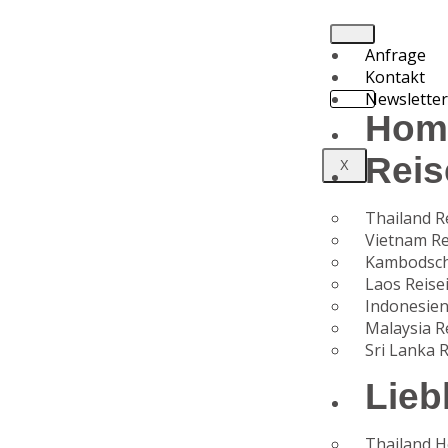
Anfrage
Kontakt
Newslette
Hom
Reis
X
Thailand R
Vietnam Re
Kambodsch
Laos Reise
Indonesien
Malaysia R
Sri Lanka 
Lieb
Thailand H