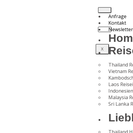
Anfrage
Kontakt
Newslette
Hom
Reis
X
Thailand R
Vietnam Re
Kambodsch
Laos Reise
Indonesien
Malaysia R
Sri Lanka 
Lieb
Thailand H