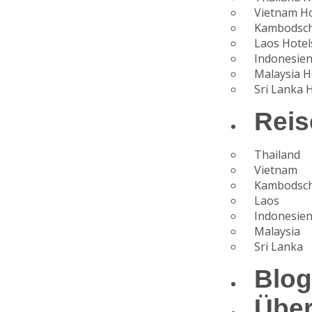
Vietnam Ho
Kambodsch
Laos Hotel
Indonesien
Malaysia H
Sri Lanka 
Reis
Thailand
Vietnam
Kambodsc
Laos
Indonesie
Malaysia
Sri Lanka
Blo
Übe