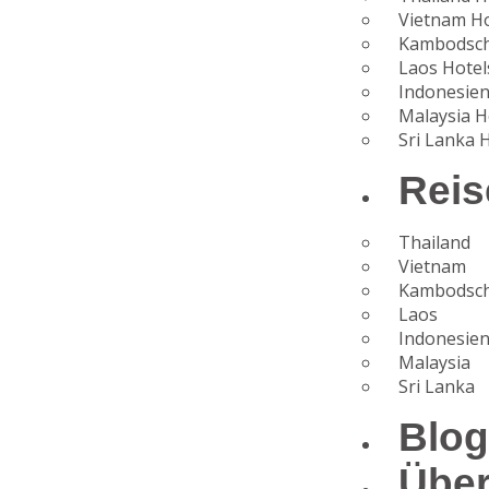
Vietnam Ho
Kambodsch
Laos Hotel
Indonesien
Malaysia H
Sri Lanka 
Reis
Thailand
Vietnam
Kambodsc
Laos
Indonesie
Malaysia
Sri Lanka
Blo
Übe