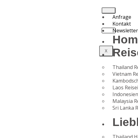
Anfrage
Kontakt
Newslette
Hom
Reis
X
Thailand R
Vietnam Re
Kambodsch
Laos Reise
Indonesien
Malaysia R
Sri Lanka 
Lieb
Thailand H